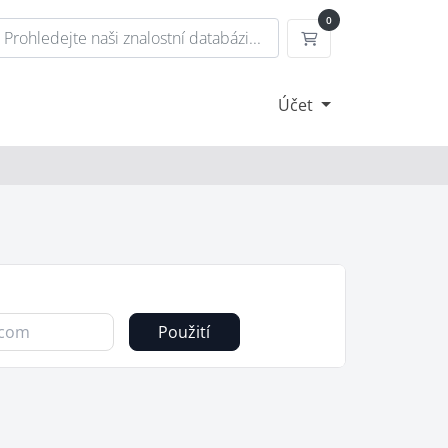
0
Nákupní Košík
Účet
Použití