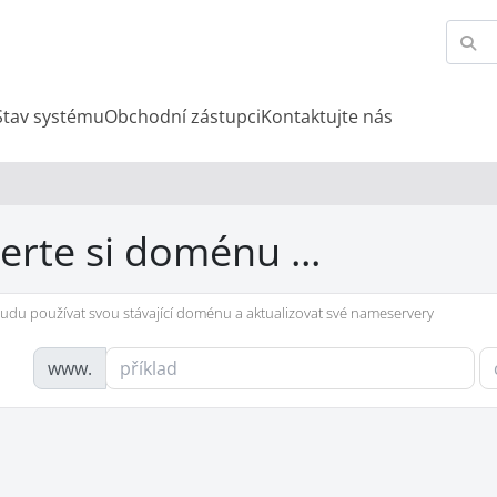
Stav systému
Obchodní zástupci
Kontaktujte nás
erte si doménu ...
udu používat svou stávající doménu a aktualizovat své nameservery
www.